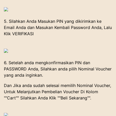
5. Silahkan Anda Masukan PIN yang dikirimkan ke
Email Anda dan Masukan Kembali Password Anda, Lalu
Klik VERIFIKASI
6. Setelah anda mengkonfirmasikan PIN dan
PASSWORD Anda, Silahkan anda pilih Nominal Voucher
yang anda inginkan.
Dan Jika anda sudah selesai memilih Nominal Voucher,
Untuk Melanjutkan Pembelian Voucher Di Kolom
""Cart"" Silahkan Anda Klik ""Beli Sekarang"".