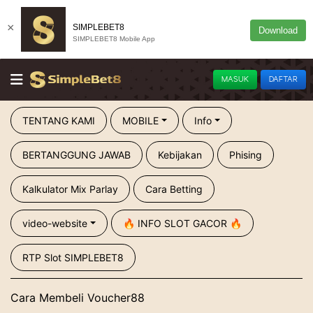
×
SIMPLEBET8
Download
SIMPLEBET8 Mobile App
MASUK
DAFTAR
TENTANG KAMI
MOBILE
Info
BERTANGGUNG JAWAB
Kebijakan
Phising
Kalkulator Mix Parlay
Cara Betting
video-website
🔥 INFO SLOT GACOR 🔥
RTP Slot SIMPLEBET8
Cara Membeli Voucher88