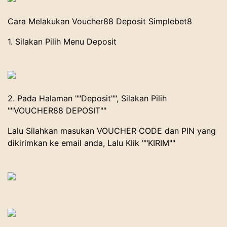
Cara Melakukan Voucher88 Deposit Simplebet8
1. Silakan Pilih Menu Deposit
2. Pada Halaman ""Deposit"", Silakan Pilih
""VOUCHER88 DEPOSIT""
Lalu Silahkan masukan VOUCHER CODE dan PIN yang
dikirimkan ke email anda, Lalu Klik ""KIRIM""