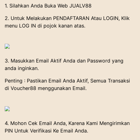
1. Silahkan Anda Buka Web JUALV88
2. Untuk Melakukan PENDAFTARAN Atau LOGIN, Klik
menu LOG IN di pojok kanan atas.
3. Masukkan Email Aktif Anda dan Password yang
anda inginkan.
Penting : Pastikan Email Anda Aktif, Semua Transaksi
di Voucher88 menggunakan Email.
4. Mohon Cek Email Anda, Karena Kami Mengirimkan
PIN Untuk Verifikasi Ke Email Anda.