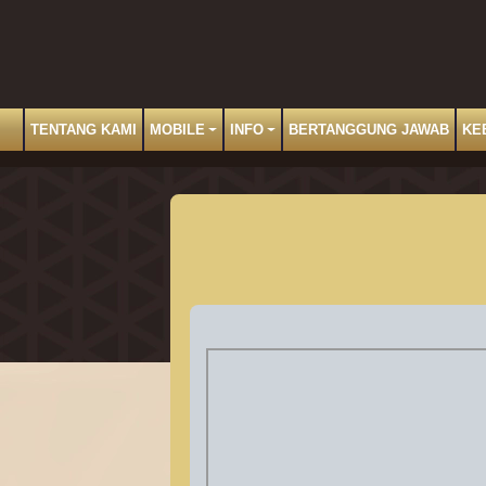
TENTANG KAMI
MOBILE
INFO
BERTANGGUNG JAWAB
KE