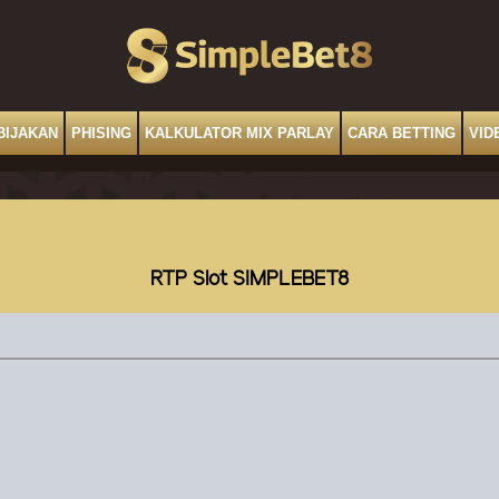
BIJAKAN
PHISING
KALKULATOR MIX PARLAY
CARA BETTING
VID
RTP Slot SIMPLEBET8