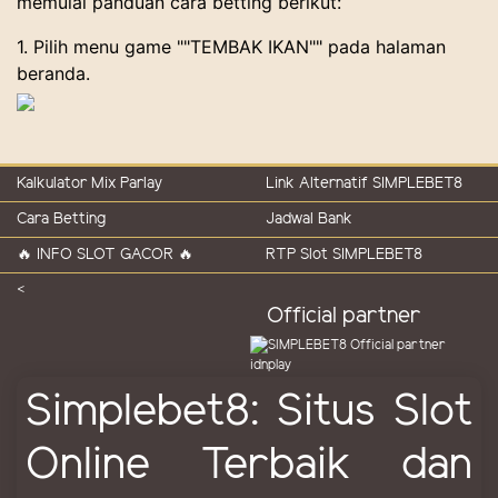
memulai panduan cara betting berikut:
1. Pilih menu game ""TEMBAK IKAN"" pada halaman
beranda.
Kalkulator Mix Parlay
Link Alternatif SIMPLEBET8
Cara Betting
Jadwal Bank
🔥 INFO SLOT GACOR 🔥
RTP Slot SIMPLEBET8
<
Official partner
Simplebet8: Situs Slot
Online Terbaik dan