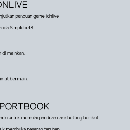
DNLIVE
anjutkan panduan game idnlive
anda Simplebet8.
n di mainkan.
lamat bermain.
SPORTBOOK
ahulu untuk memulai panduan cara betting berikut:
ntuk membuka pasaran taruhan