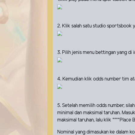
2. Klik salah satu studio sportsbook y
3. Pilih jenis menu bettingan yang di 
4. Kemudian klik odds number tim at
5. Setelah memilih odds number, silah
minimal dan maksimal taruhan. Masuk
maksimal taruhan, lalu klik """"Place
Nominal yang dimasukan ke dalam kolo