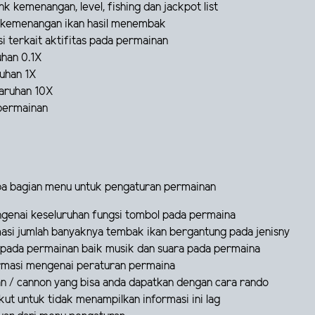
k kemenangan, level, fishing dan jackpot list
t kemenangan ikan hasil menembak
i terkait aktifitas pada permainan
uhan 0.1X
ruhan 1X
taruhan 10X
 permainan
apa bagian menu untuk pengaturan permainan
ngenai keseluruhan fungsi tombol pada permaina
masi jumlah banyaknya tembak ikan bergantung pada jenisny
a pada permainan baik musik dan suara pada permaina
rmasi mengenai peraturan permaina
 / cannon yang bisa anda dapatkan dengan cara rando
ut untuk tidak menampilkan informasi ini lag