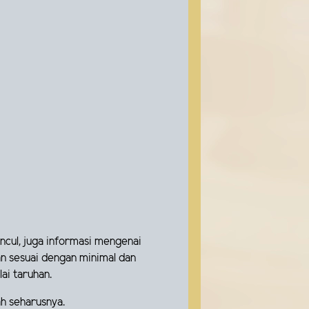
uncul, juga informasi mengenai
an sesuai dengan minimal dan
lai taruhan.
ah seharusnya.