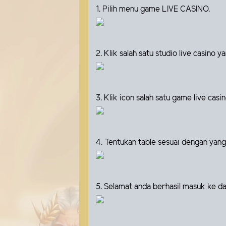
1. Pilih menu game LIVE CASINO.
2. Klik salah satu studio live casino y
3. Klik icon salah satu game live casi
4. Tentukan table sesuai dengan yang
5. Selamat anda berhasil masuk ke d