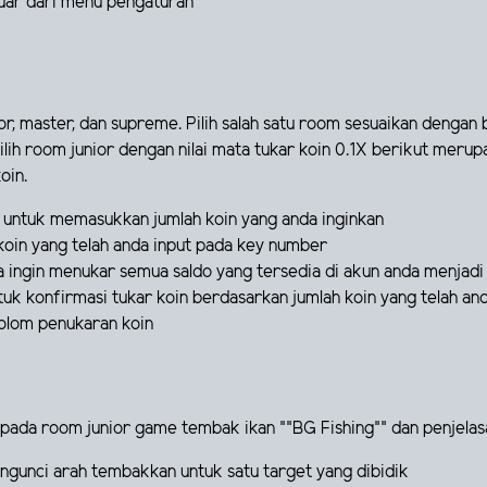
eluar dari menu pengaturan
ior, master, dan supreme. Pilih salah satu room sesuaikan denga
ilih room junior dengan nilai mata tukar koin 0.1X berikut merup
oin.
untuk memasukkan jumlah koin yang anda inginkan
koin yang telah anda input pada key number
 ingin menukar semua saldo yang tersedia di akun anda menjadi
uk konfirmasi tukar koin berdasarkan jumlah koin yang telah and
kolom penukaran koin
pada room junior game tembak ikan ""BG Fishing"" dan penjelasa
gunci arah tembakkan untuk satu target yang dibidik