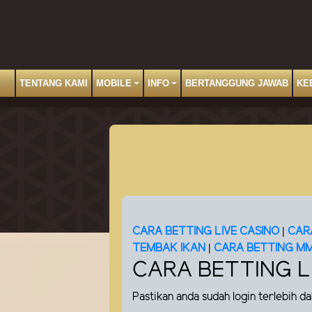
TENTANG KAMI
MOBILE
INFO
BERTANGGUNG JAWAB
KE
CARA BETTING LIVE CASINO
|
CARA
TEMBAK IKAN
|
CARA BETTING M
CARA BETTING L
Pastikan anda sudah login terlebih d