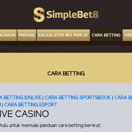
BIJAKAN
PHISING
KALKULATOR MIX PARLAY
CARA BETTING
VID
CARA BETTING
 BETTING IDNLIVE
|
CARA BETTING SPORTSBOOK
|
CARA B
M
|
CARA BETTING ESPORT
IVE CASINO
ahulu untuk memulai panduan cara betting berikut: