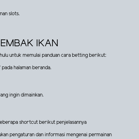
nan slots.
TEMBAK IKAN
ahulu untuk memulai panduan cara betting berikut:
 pada halaman beranda.
yang ingin dimainkan.
eberapa shortcut berikut penjelasannya
kukan pengaturan dan informasi mengenai permainan