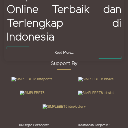
Online Terbaik dan
Terlengkap di
Indonesia
Read More...
Support By
Dukungan Perangkat :
Keamanan Terjamin :